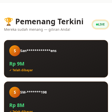
🏆
Pemenang Terkini
LIVE
Mereka sudah menang — giliran Anda!
S
San************ens
Rp 9M
✓ Telah dibayar
S
SM-*******198
Rp 8M
✓ Telah dibayar