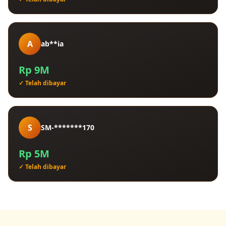
A
ab**ia
Rp 9M
✓ Telah dibayar
S
SM-*******170
Rp 5M
✓ Telah dibayar