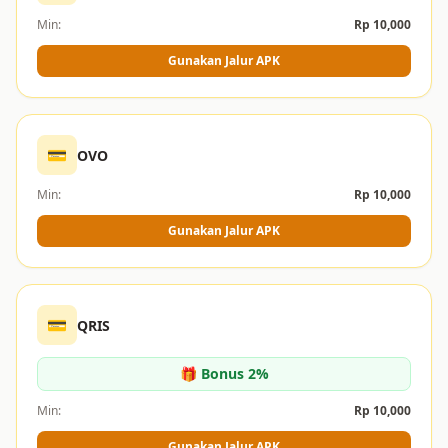
Min:
Rp 10,000
Gunakan Jalur APK
💳
OVO
Min:
Rp 10,000
Gunakan Jalur APK
💳
QRIS
🎁 Bonus 2%
Min:
Rp 10,000
Gunakan Jalur APK