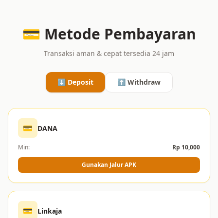
💳
Metode Pembayaran
Transaksi aman & cepat tersedia 24 jam
⬇ Deposit
⬆ Withdraw
💳
DANA
Min:
Rp 10,000
Gunakan Jalur APK
💳
Linkaja