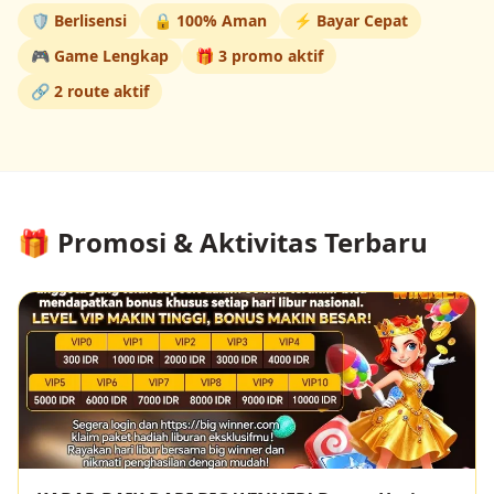
🛡️ Berlisensi
🔒 100% Aman
⚡ Bayar Cepat
🎮 Game Lengkap
🎁 3 promo aktif
🔗 2 route aktif
🎁
Promosi & Aktivitas Terbaru